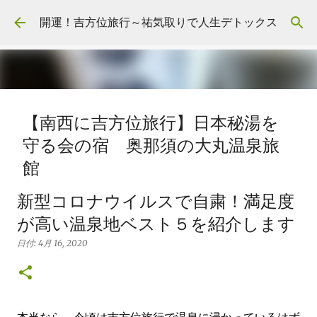
スキップしてメイン コンテンツに移動
開運！吉方位旅行～祐気取りで人生デトックス
【南西に吉方位旅行】日本秘湯を
守る会の宿 奥那須の大丸温泉旅
館
日付:
7月 17, 2026
HOTSPRINGS
吉方位
吉方位旅行
新型コロナウイルスで自粛！満足度
源泉かけ流し
自家源泉
大丸温泉旅館
栃木県
那須
が高い温泉地ベスト５を紹介します
方徳
日付:
4月 16, 2020
0