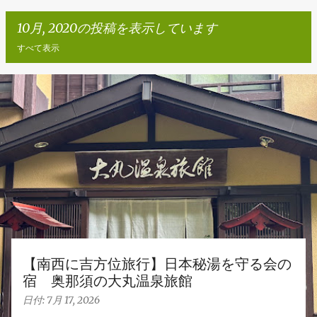
10月, 2020の投稿を表示しています
すべて表示
投
稿
【南西に吉方位旅行】日本秘湯を守る会の
宿 奥那須の大丸温泉旅館
日付:
7月 17, 2026