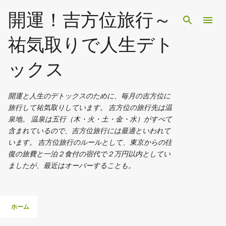
スキップしてメイン コンテンツに移動
開運！吉方位旅行～
祐気取りで人生デト
ックス
開運と人生のデトックスのために、毎月の吉方位に
旅行して祐気取りしています。 吉方位の旅行先は温
泉地。 温泉は五行（木・火・土・金・水）がすべて
含まれているので、吉方位旅行には最適といわれて
います。 吉方位旅行のルールとして、東京からの往
復の旅費と一泊２食付の宿代で２万円以内としてい
ましたが、最近はオーバーすることも。
ホーム