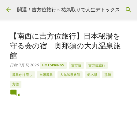
スキップしてメイン コンテンツに移動
開運！吉方位旅行～祐気取りで人生デトックス
【南西に吉方位旅行】日本秘湯を
守る会の宿 奥那須の大丸温泉旅
館
日付:
7月 17, 2026
HOTSPRINGS
吉方位
吉方位旅行
源泉かけ流し
自家源泉
大丸温泉旅館
栃木県
那須
方徳
0