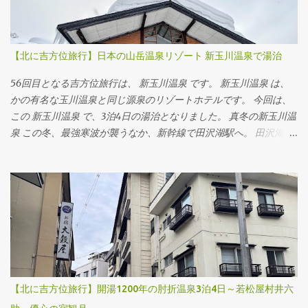
【北に吉方位旅行】日本の山岳温泉リゾート 新玉川温泉で湯治
56回目となる吉方位旅行は、 新玉川温泉 です。 新玉川温泉 は、
かの有名な玉川温泉と同じ源泉のリゾートホテルです。 今回は、
この 新玉川温泉 で、3泊4日の湯治となりました。 真冬の新玉川温
泉 この冬、最強寒波が襲うなか、新幹線で田沢湖駅へ。 田沢湖駅
前からでている路線バスで、 新玉川温泉 までは1時間10分ほど。
途中、雪道で交互通行することもあるので、1時間半ほどかかる場
合もあるようです。
【北に吉方位旅行】開湯1200年の肘折温泉3泊4日～若松屋村井六